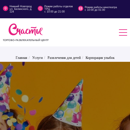
Нижний Новгород
Режим работы отделов
Режим работы кинотеатра
ул. Белинского, д.
ТРЦ
с 10:00 до 01:00
124
с 10:00 до 21:00
Главная
/
Услуги
/
Развлечения для детей
/
Корпорация улыбок