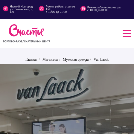
Нижний Новгород
Режим работы отделов
Режим работы кинотеатра
ул. Белинского, д.
ТРЦ
с 10:00 до 01:00
124
с 10:00 до 21:00
Главная
/
Магазины
/
Мужская одежда
/
Van Laack