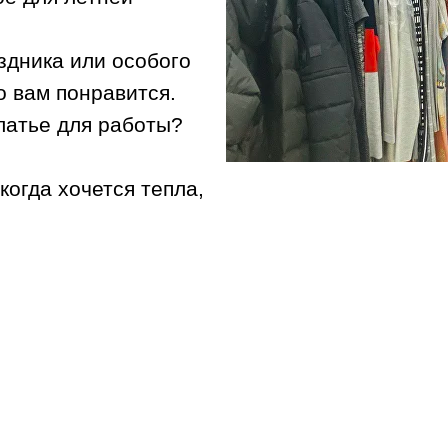
здника или особого
о вам понравится.
платье для работы?
когда хочется тепла,
нская одежда:
ь, которые защитят
ядеть изящно даже в
настоящих морозов.
 тепле и при этом