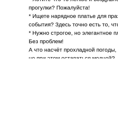
прогулки? Пожалуйста!
* Ищете нарядное платье для пра
события? Здесь точно есть то, чт
* Нужно строгое, но элегантное 
Без проблем!
А что насчёт прохладной погоды, 
но при этом оставаться модной?
В DM есть и стильная верхняя же
* Модные куртки на весну и осен
от ветра и дождя.
* Элегантные пальто, чтобы выгл
холод.
* Теплые и уютные пуховики для 
Всё это поможет вам оставаться в