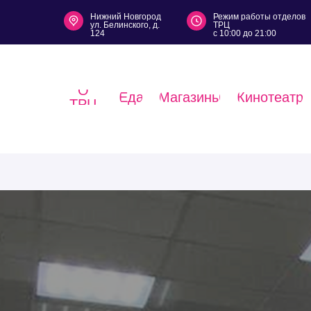
Нижний Новгород
Режим работы отделов
ул. Белинского, д.
ТРЦ
124
с 10:00 до 21:00
О
Еда
Магазины
Кинотеатр
ТРЦ