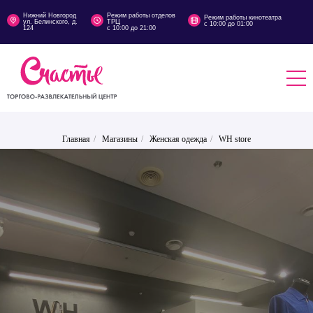
Нижний Новгород
Режим работы отделов
Режим работы кинотеатра
ул. Белинского, д.
ТРЦ
с 10:00 до 01:00
124
с 10:00 до 21:00
Главная
/
Магазины
/
Женская одежда
/
WH store